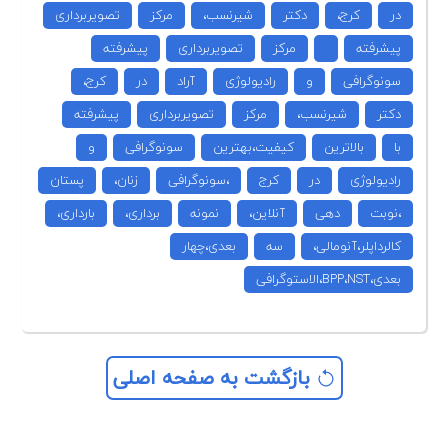
در
کرج،
دکتر
شیرنسب،
مرکز
تصویربرداری
پیشرفته
مرکز
تصویربرداری
پیشرفته
سونوگرافی
و
رادیولوژی
آراد
در
کرج،
دکتر
شیرنسب،
مرکز
تصویربرداری
پیشرفته
با
بالاترین
کیفیت،بهترین
سونوگرافی
و
رادیولوژی
در
کرج
،سونوگرافی
زنان،
پستان
،نوبت
دهی
آنلاین،
نمونه
برداری،
بارداری،
کالرداپلر،آنومالی،
سه
بعدی،چهار
بعدی،BPP،NST،الاستوگرافی
بازگشت به صفحه اصلی