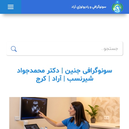
سونوگرافي و راديولوژي آراد
×
سونوگرافی جنین | دکتر محمدجواد
شیرنسب | آراد | کرج